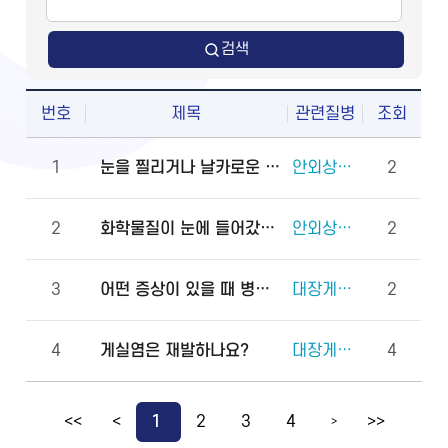
검색
번호
제목
관련질병
조회
1
눈을 찔리거나 날카로운 물체에 다쳤을 때 물로 씻어도 되나요?
안외상(천공 외상)
2
2
화학물질이 눈에 들어갔을 때 안과에 먼저 가야 하나요, 물로 먼저 씻어야 하나요?
안외상(각막화상)
2
3
어떤 증상이 있을 때 병원에 바로 가야 하나요?
대장게실증
2
4
게실염은 재발하나요?
대장게실증
4
<<
<
1
2
3
4
>>
>