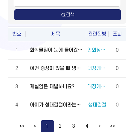
검색
번호
제목
관련질병
조회
1
화학물질이 눈에 들어갔을 때 안과에 먼저 가야 하나요, 물로 먼저 씻어야 하나요?
안외상(각막화상)
0
2
어떤 증상이 있을 때 병원에 바로 가야 하나요?
대장게실증
0
3
게실염은 재발하나요?
대장게실증
0
4
아이가 성대결절이라는데 놔두어도 괜찮은 건가요?
성대결절
0
<<
<
1
2
3
4
>>
>