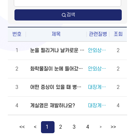
검색
번호
제목
관련질병
조회
1
눈을 찔리거나 날카로운 물체에 다쳤을 때 물로 씻어도 되나요?
안외상(천공 외상)
2
2
화학물질이 눈에 들어갔을 때 안과에 먼저 가야 하나요, 물로 먼저 씻어야 하나요?
안외상(각막화상)
2
3
어떤 증상이 있을 때 병원에 바로 가야 하나요?
대장게실증
2
4
게실염은 재발하나요?
대장게실증
4
<<
<
1
2
3
4
>>
>