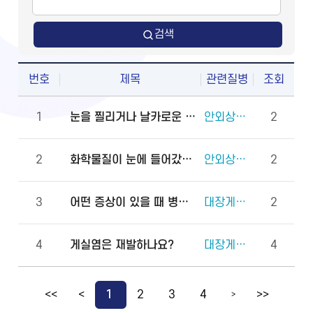
검색
번호
제목
관련질병
조회
1
눈을 찔리거나 날카로운 물체에 다쳤을 때 물로 씻어도 되나요?
안외상(천공 외상)
2
2
화학물질이 눈에 들어갔을 때 안과에 먼저 가야 하나요, 물로 먼저 씻어야 하나요?
안외상(각막화상)
2
3
어떤 증상이 있을 때 병원에 바로 가야 하나요?
대장게실증
2
4
게실염은 재발하나요?
대장게실증
4
<<
<
1
2
3
4
>>
>