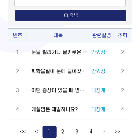
검색
번호
제목
관련질병
조회
1
눈을 찔리거나 날카로운 물체에 다쳤을 때 물로 씻어도 되나요?
안외상(천공 외상)
2
2
화학물질이 눈에 들어갔을 때 안과에 먼저 가야 하나요, 물로 먼저 씻어야 하나요?
안외상(각막화상)
2
3
어떤 증상이 있을 때 병원에 바로 가야 하나요?
대장게실증
2
4
게실염은 재발하나요?
대장게실증
4
<<
<
1
2
3
4
>>
>