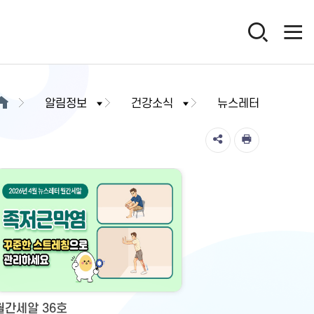
알림정보
건강소식
뉴스레터
월간세알 36호