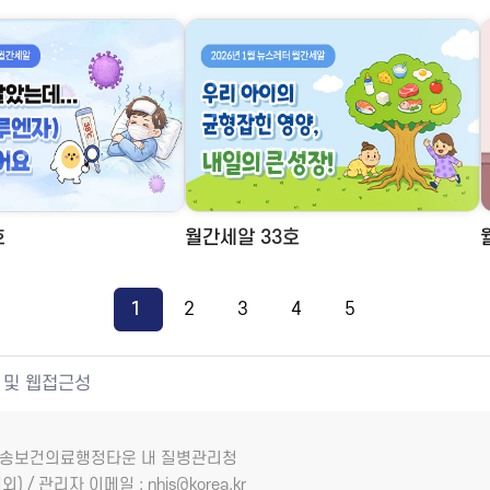
호
월간세알 33호
1
2
3
4
5
 및 웹접근성
7 오송보건의료행정타운 내 질병관리청
외) / 관리자 이메일 : nhis@korea.kr