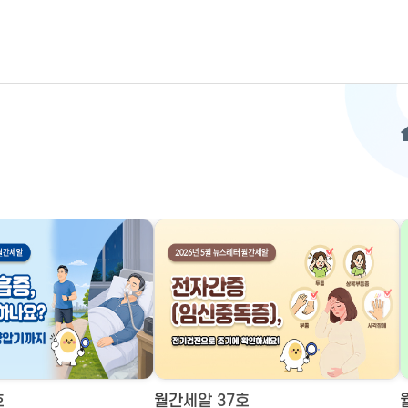
호
월간세알 37호