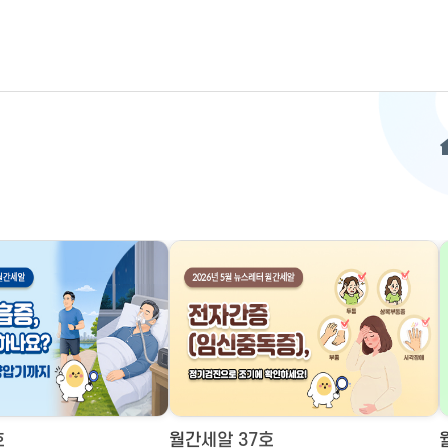
호
월간세알 37호