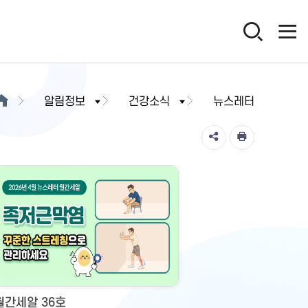
알림정보
건강소식
뉴스레터
월간세알 36호