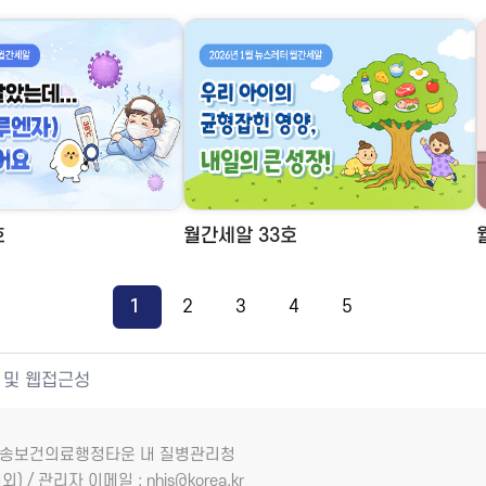
호
월간세알 33호
1
2
3
4
5
 및 웹접근성
7 오송보건의료행정타운 내 질병관리청
외) / 관리자 이메일 : nhis@korea.kr