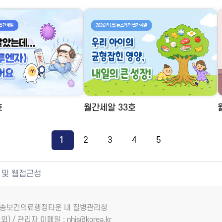
호
월간세알 33호
1
2
3
4
5
 및 웹접근성
7 오송보건의료행정타운 내 질병관리청
외) / 관리자 이메일 : nhis@korea.kr