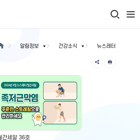
알림정보
건강소식
뉴스레터
월간세알 36호