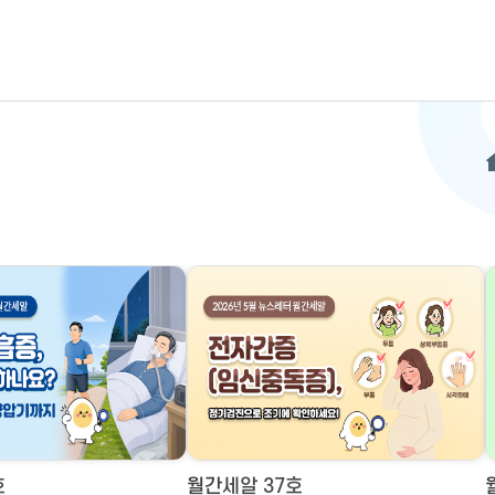
호
월간세알 37호