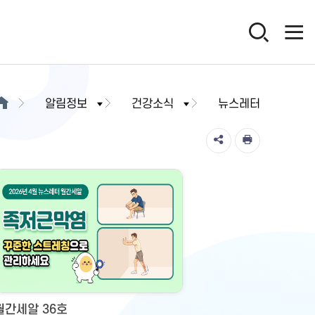
알림정보
건강소식
뉴스레터
월간세알 36호