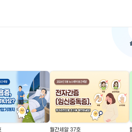
호
월간세알 37호