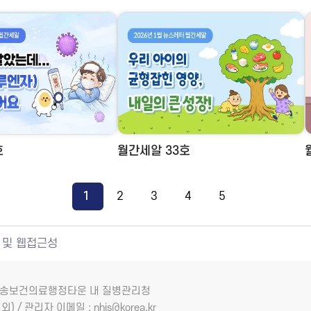
호
월간세알 33호
1
2
3
4
5
 및 웹접근성
7 오송보건의료행정타운 내 질병관리청
외) / 관리자 이메일 : nhis@korea.kr