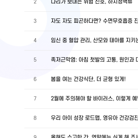
다리가 보내는 위험 신호, 하지정맥류
2
자도 자도 피곤하다면? 수면무호흡증 
3
임신 중 혈압 관리, 산모와 태아를 지키
4
족저근막염: 아침 첫발의 고통, 원인과
5
봄을 여는 건강식단, 더 균형 있게!
6
2월에 주의해야 할 바이러스, 이렇게 
7
우리 아이 성장 로드맵, 영유아 건강검
8
올해도 수고한 간, 연말에는 쉬게 해 주
9