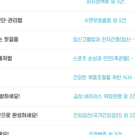
하지정맥류 외 3건
진단·관리법
수면무호흡증 외 2건
는 첫걸음
임신고혈압과 전자간증(임신중독증) 외 4건
 대처법
스포츠 손상과 안전(족관절(발목 관절) 손상) 외 2건
건강한 체중조절
예방하세요!
급성 바이러스 위장관염 외 2
진으로 완성하세요!
건강검진(국가건강검진) 외 2
세요!
간경변증 외 3건