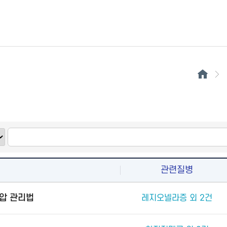
관련질병
압 관리법
레지오넬라증 외 2건