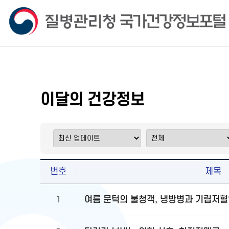
이달의 건강정보
번호
제목
여름 문턱의 불청객, 냉방병과 기립저혈
1