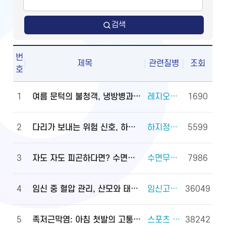
검색
번
제목
관련질병
조회
호
1
여름 문턱의 불청객, 냉방병과 기립저혈압 관리법
레지오넬라증 외 2건
1690
2
다리가 보내는 위험 신호, 하지정맥류
하지정맥류 외 3건
5599
3
자도 자도 피곤하다면? 수면무호흡증 진단·관리법
수면무호흡증 외 2건
7986
4
임신 중 혈압 관리, 산모와 태아를 지키는 첫걸음
임신고혈압과 전자간증(임신중독증) 외 4건
36049
5
족저근막염: 아침 첫발의 고통, 원인과 대처법
스포츠 손상과 안전(족관절(발목 관절) 손상) 외 2건
38242