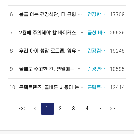
6
봄을 여는 건강식단, 더 균형 있게!
건강한 체중조절을 위한 식사 외 6건
17709
7
2월에 주의해야 할 바이러스, 이렇게 예방하세요!
급성 바이러스 위장관염 외 2건
25539
8
우리 아이 성장 로드맵, 영유아 건강검진으로 완성하세요!
건강검진(국가건강검진) 외 2건
19248
9
올해도 수고한 간, 연말에는 쉬게 해 주세요!
간경변증 외 3건
10595
10
콘택트렌즈, 올바른 사용이 눈 건강을 지킵니다!
콘택트렌즈 외 2건
12414
<<
<
1
2
3
4
>>
>