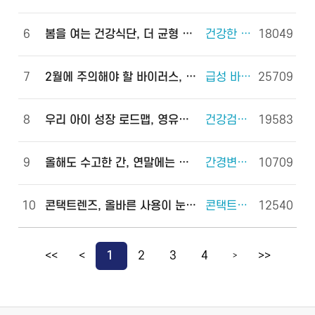
6
봄을 여는 건강식단, 더 균형 있게!
건강한 체중조절을 위한 식사 외 6건
18049
7
2월에 주의해야 할 바이러스, 이렇게 예방하세요!
급성 바이러스 위장관염 외 2건
25709
8
우리 아이 성장 로드맵, 영유아 건강검진으로 완성하세요!
건강검진(국가건강검진) 외 2건
19583
9
올해도 수고한 간, 연말에는 쉬게 해 주세요!
간경변증 외 3건
10709
10
콘택트렌즈, 올바른 사용이 눈 건강을 지킵니다!
콘택트렌즈 외 2건
12540
<<
<
1
2
3
4
>>
>