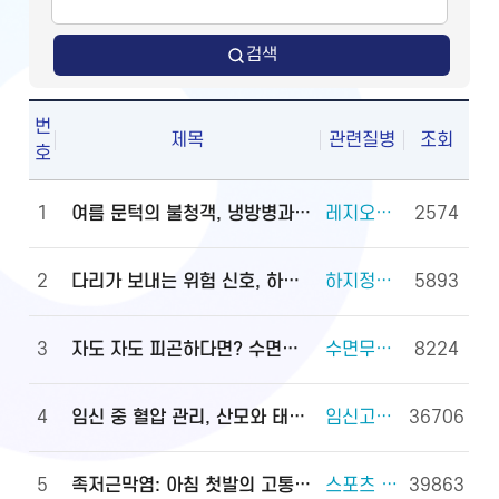
검색
번
제목
관련질병
조회
호
1
여름 문턱의 불청객, 냉방병과 기립저혈압 관리법
레지오넬라증 외 2건
2574
2
다리가 보내는 위험 신호, 하지정맥류
하지정맥류 외 3건
5893
3
자도 자도 피곤하다면? 수면무호흡증 진단·관리법
수면무호흡증 외 2건
8224
4
임신 중 혈압 관리, 산모와 태아를 지키는 첫걸음
임신고혈압과 전자간증(임신중독증) 외 4건
36706
5
족저근막염: 아침 첫발의 고통, 원인과 대처법
스포츠 손상과 안전(족관절(발목 관절) 손상) 외 2건
39863