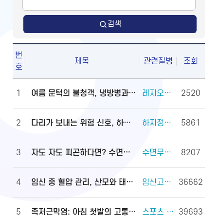
검색
번
제목
관련질병
조회
호
1
여름 문턱의 불청객, 냉방병과 기립저혈압 관리법
레지오넬라증 외 2건
2520
2
다리가 보내는 위험 신호, 하지정맥류
하지정맥류 외 3건
5861
3
자도 자도 피곤하다면? 수면무호흡증 진단·관리법
수면무호흡증 외 2건
8207
4
임신 중 혈압 관리, 산모와 태아를 지키는 첫걸음
임신고혈압과 전자간증(임신중독증) 외 4건
36662
5
족저근막염: 아침 첫발의 고통, 원인과 대처법
스포츠 손상과 안전(족관절(발목 관절) 손상) 외 2건
39693