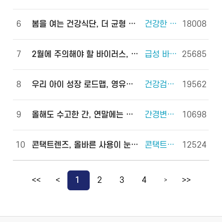
6
봄을 여는 건강식단, 더 균형 있게!
건강한 체중조절을 위한 식사 외 6건
18008
7
2월에 주의해야 할 바이러스, 이렇게 예방하세요!
급성 바이러스 위장관염 외 2건
25685
8
우리 아이 성장 로드맵, 영유아 건강검진으로 완성하세요!
건강검진(국가건강검진) 외 2건
19562
9
올해도 수고한 간, 연말에는 쉬게 해 주세요!
간경변증 외 3건
10698
10
콘택트렌즈, 올바른 사용이 눈 건강을 지킵니다!
콘택트렌즈 외 2건
12524
<<
<
1
2
3
4
>>
>