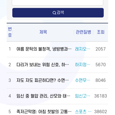
검색
번
제목
관련질병
조회
호
1
여름 문턱의 불청객, 냉방병과 기립저혈압 관리법
레지오넬라증 외 2건
2057
2
다리가 보내는 위험 신호, 하지정맥류
하지정맥류 외 3건
5670
3
자도 자도 피곤하다면? 수면무호흡증 진단·관리법
수면무호흡증 외 2건
8046
4
임신 중 혈압 관리, 산모와 태아를 지키는 첫걸음
임신고혈압과 전자간증(임신중독증) 외 4건
36183
5
족저근막염: 아침 첫발의 고통, 원인과 대처법
스포츠 손상과 안전(족관절(발목 관절) 손상) 외 2건
38602