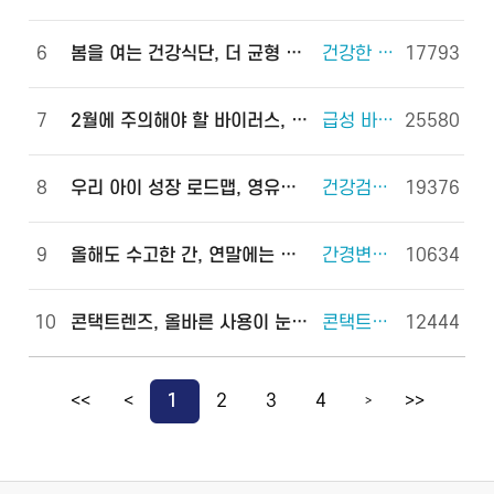
6
봄을 여는 건강식단, 더 균형 있게!
건강한 체중조절을 위한 식사 외 6건
17793
7
2월에 주의해야 할 바이러스, 이렇게 예방하세요!
급성 바이러스 위장관염 외 2건
25580
8
우리 아이 성장 로드맵, 영유아 건강검진으로 완성하세요!
건강검진(국가건강검진) 외 2건
19376
9
올해도 수고한 간, 연말에는 쉬게 해 주세요!
간경변증 외 3건
10634
10
콘택트렌즈, 올바른 사용이 눈 건강을 지킵니다!
콘택트렌즈 외 2건
12444
<<
<
1
2
3
4
>>
>