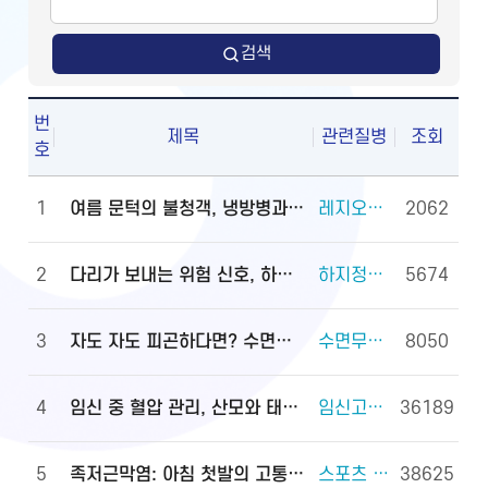
검색
번
제목
관련질병
조회
호
1
여름 문턱의 불청객, 냉방병과 기립저혈압 관리법
레지오넬라증 외 2건
2062
2
다리가 보내는 위험 신호, 하지정맥류
하지정맥류 외 3건
5674
3
자도 자도 피곤하다면? 수면무호흡증 진단·관리법
수면무호흡증 외 2건
8050
4
임신 중 혈압 관리, 산모와 태아를 지키는 첫걸음
임신고혈압과 전자간증(임신중독증) 외 4건
36189
5
족저근막염: 아침 첫발의 고통, 원인과 대처법
스포츠 손상과 안전(족관절(발목 관절) 손상) 외 2건
38625