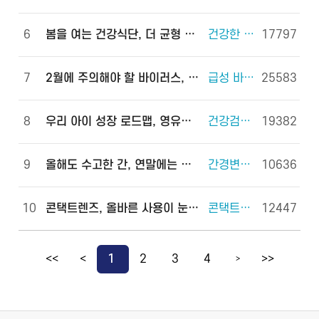
6
봄을 여는 건강식단, 더 균형 있게!
건강한 체중조절을 위한 식사 외 6건
17797
7
2월에 주의해야 할 바이러스, 이렇게 예방하세요!
급성 바이러스 위장관염 외 2건
25583
8
우리 아이 성장 로드맵, 영유아 건강검진으로 완성하세요!
건강검진(국가건강검진) 외 2건
19382
9
올해도 수고한 간, 연말에는 쉬게 해 주세요!
간경변증 외 3건
10636
10
콘택트렌즈, 올바른 사용이 눈 건강을 지킵니다!
콘택트렌즈 외 2건
12447
<<
<
1
2
3
4
>>
>