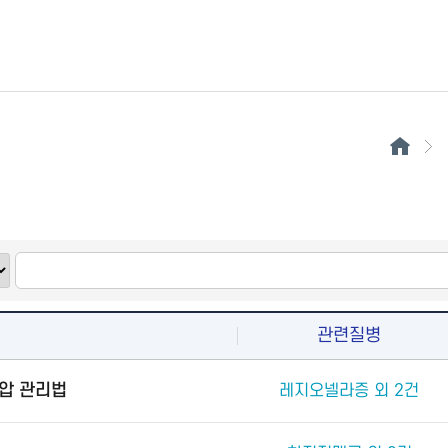
관련질병
압 관리법
레지오넬라증 외 2건