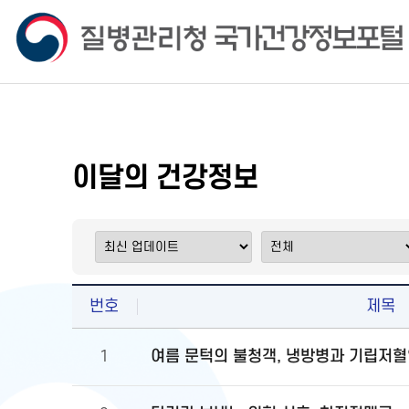
이달의 건강정보
번호
제목
여름 문턱의 불청객, 냉방병과 기립저혈
1