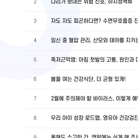
다리가 보내는 위험 신호, 하지정맥류
2
자도 자도 피곤하다면? 수면무호흡증 
3
임신 중 혈압 관리, 산모와 태아를 지키
4
족저근막염: 아침 첫발의 고통, 원인과
5
봄을 여는 건강식단, 더 균형 있게!
6
2월에 주의해야 할 바이러스, 이렇게 
7
우리 아이 성장 로드맵, 영유아 건강검
8
올해도 수고한 간, 연말에는 쉬게 해 주
9