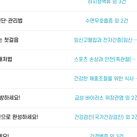
하지정맥류 외 3건
진단·관리법
수면무호흡증 외 2건
는 첫걸음
임신고혈압과 전자간증(임신중독증) 외 4건
 대처법
스포츠 손상과 안전(족관절(발목 관절) 손상) 외 2건
건강한 체중조절
예방하세요!
급성 바이러스 위장관염 외 2
진으로 완성하세요!
건강검진(국가건강검진) 외 2
세요!
간경변증 외 3건