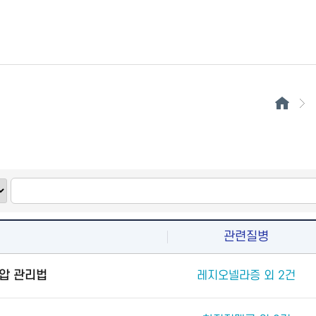
관련질병
압 관리법
레지오넬라증 외 2건