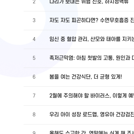
다리가 보내는 위험 신호, 하지정맥류
2
자도 자도 피곤하다면? 수면무호흡증 
3
임신 중 혈압 관리, 산모와 태아를 지키
4
족저근막염: 아침 첫발의 고통, 원인과
5
봄을 여는 건강식단, 더 균형 있게!
6
2월에 주의해야 할 바이러스, 이렇게 
7
우리 아이 성장 로드맵, 영유아 건강검
8
올해도 수고한 간, 연말에는 쉬게 해 주
9