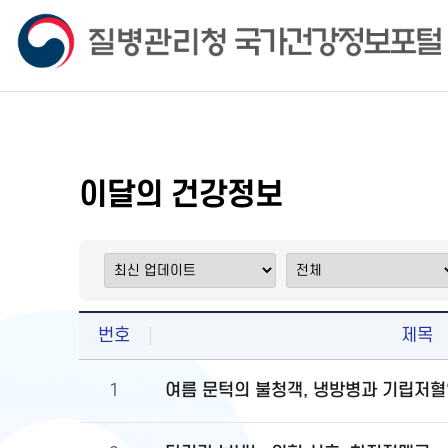
이달의 건강정보
번호
제목
여름 문턱의 불청객, 냉방병과 기립저혈
1