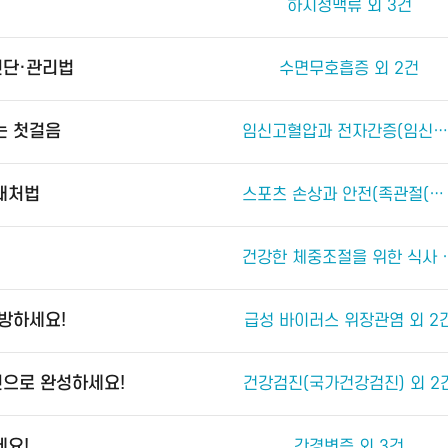
하지정맥류 외 3건
진단·관리법
수면무호흡증 외 2건
는 첫걸음
임신고혈압과 전자간증(임신중독증) 외 4건
 대처법
스포츠 손상과 안전(족관절(발목 관절) 손상) 외 2건
건강한 체중조절
예방하세요!
급성 바이러스 위장관염 외 2
진으로 완성하세요!
건강검진(국가건강검진) 외 2
세요!
간경변증 외 3건