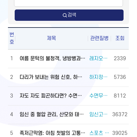
검색
번
제목
관련질병
조회
호
1
여름 문턱의 불청객, 냉방병과 기립저혈압 관리법
레지오넬라증 외 2건
2339
2
다리가 보내는 위험 신호, 하지정맥류
하지정맥류 외 3건
5736
3
자도 자도 피곤하다면? 수면무호흡증 진단·관리법
수면무호흡증 외 2건
8112
4
임신 중 혈압 관리, 산모와 태아를 지키는 첫걸음
임신고혈압과 전자간증(임신중독증) 외 4건
36372
5
족저근막염: 아침 첫발의 고통, 원인과 대처법
스포츠 손상과 안전(족관절(발목 관절) 손상) 외 2건
39025