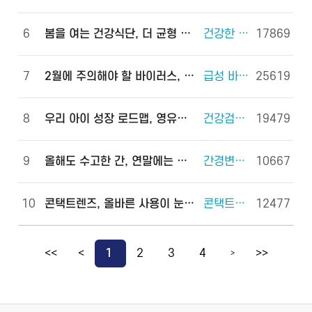
6
봄을 여는 건강식단, 더 균형 있게!
건강한 체중조절을 위한 식사 외 6건
17869
7
2월에 주의해야 할 바이러스, 이렇게 예방하세요!
급성 바이러스 위장관염 외 2건
25619
8
우리 아이 성장 로드맵, 영유아 건강검진으로 완성하세요!
건강검진(국가건강검진) 외 2건
19479
9
올해도 수고한 간, 연말에는 쉬게 해 주세요!
간경변증 외 3건
10667
10
콘택트렌즈, 올바른 사용이 눈 건강을 지킵니다!
콘택트렌즈 외 2건
12477
<<
<
1
2
3
4
>>
>