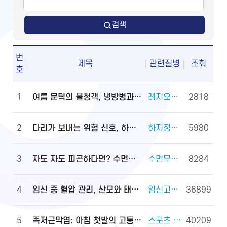
검색
번
제목
관련질병
조회
호
1
여름 문턱의 불청객, 냉방병과 기립저혈압 관리법
레지오넬라증 외 2건
2818
2
다리가 보내는 위험 신호, 하지정맥류
하지정맥류 외 3건
5980
3
자도 자도 피곤하다면? 수면무호흡증 진단·관리법
수면무호흡증 외 2건
8284
4
임신 중 혈압 관리, 산모와 태아를 지키는 첫걸음
임신고혈압과 전자간증(임신중독증) 외 4건
36899
5
족저근막염: 아침 첫발의 고통, 원인과 대처법
스포츠 손상과 안전(족관절(발목 관절) 손상) 외 2건
40209