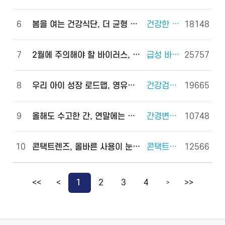
6
봄을 여는 건강식단, 더 균형 있게!
건강한 체중조절을 위한 식사 외 6건
18148
7
2월에 주의해야 할 바이러스, 이렇게 예방하세요!
급성 바이러스 위장관염 외 2건
25757
8
우리 아이 성장 로드맵, 영유아 건강검진으로 완성하세요!
건강검진(국가건강검진) 외 2건
19665
9
올해도 수고한 간, 연말에는 쉬게 해 주세요!
간경변증 외 3건
10748
10
콘택트렌즈, 올바른 사용이 눈 건강을 지킵니다!
콘택트렌즈 외 2건
12566
<<
<
1
2
3
4
>>
>