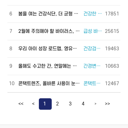
6
봄을 여는 건강식단, 더 균형 있게!
건강한 체중조절을 위한 식사 외 6건
17851
7
2월에 주의해야 할 바이러스, 이렇게 예방하세요!
급성 바이러스 위장관염 외 2건
25615
8
우리 아이 성장 로드맵, 영유아 건강검진으로 완성하세요!
건강검진(국가건강검진) 외 2건
19463
9
올해도 수고한 간, 연말에는 쉬게 해 주세요!
간경변증 외 3건
10663
10
콘택트렌즈, 올바른 사용이 눈 건강을 지킵니다!
콘택트렌즈 외 2건
12467
<<
<
1
2
3
4
>>
>