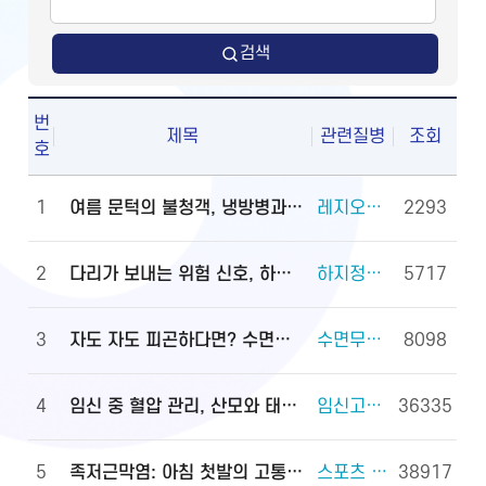
검색
번
제목
관련질병
조회
호
1
여름 문턱의 불청객, 냉방병과 기립저혈압 관리법
레지오넬라증 외 2건
2293
2
다리가 보내는 위험 신호, 하지정맥류
하지정맥류 외 3건
5717
3
자도 자도 피곤하다면? 수면무호흡증 진단·관리법
수면무호흡증 외 2건
8098
4
임신 중 혈압 관리, 산모와 태아를 지키는 첫걸음
임신고혈압과 전자간증(임신중독증) 외 4건
36335
5
족저근막염: 아침 첫발의 고통, 원인과 대처법
스포츠 손상과 안전(족관절(발목 관절) 손상) 외 2건
38917