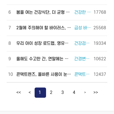
6
봄을 여는 건강식단, 더 균형 있게!
건강한 체중조절을 위한 식사 외 6건
17768
7
2월에 주의해야 할 바이러스, 이렇게 예방하세요!
급성 바이러스 위장관염 외 2건
25568
8
우리 아이 성장 로드맵, 영유아 건강검진으로 완성하세요!
건강검진(국가건강검진) 외 2건
19334
9
올해도 수고한 간, 연말에는 쉬게 해 주세요!
간경변증 외 3건
10622
10
콘택트렌즈, 올바른 사용이 눈 건강을 지킵니다!
콘택트렌즈 외 2건
12437
<<
<
1
2
3
4
>>
>