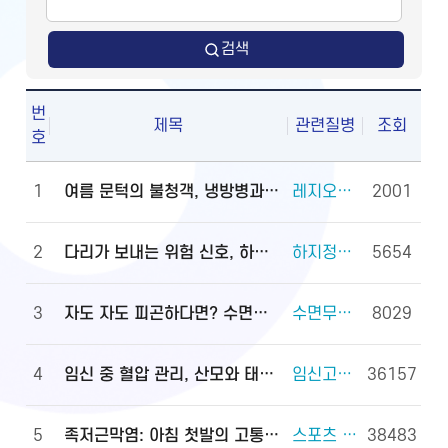
검색
번
제목
관련질병
조회
호
1
여름 문턱의 불청객, 냉방병과 기립저혈압 관리법
레지오넬라증 외 2건
2001
2
다리가 보내는 위험 신호, 하지정맥류
하지정맥류 외 3건
5654
3
자도 자도 피곤하다면? 수면무호흡증 진단·관리법
수면무호흡증 외 2건
8029
4
임신 중 혈압 관리, 산모와 태아를 지키는 첫걸음
임신고혈압과 전자간증(임신중독증) 외 4건
36157
5
족저근막염: 아침 첫발의 고통, 원인과 대처법
스포츠 손상과 안전(족관절(발목 관절) 손상) 외 2건
38483