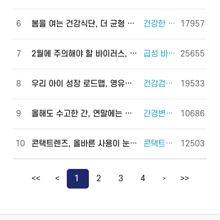
6
봄을 여는 건강식단, 더 균형 있게!
건강한 체중조절을 위한 식사 외 6건
17957
7
2월에 주의해야 할 바이러스, 이렇게 예방하세요!
급성 바이러스 위장관염 외 2건
25655
8
우리 아이 성장 로드맵, 영유아 건강검진으로 완성하세요!
건강검진(국가건강검진) 외 2건
19533
9
올해도 수고한 간, 연말에는 쉬게 해 주세요!
간경변증 외 3건
10686
10
콘택트렌즈, 올바른 사용이 눈 건강을 지킵니다!
콘택트렌즈 외 2건
12503
<<
<
1
2
3
4
>>
>