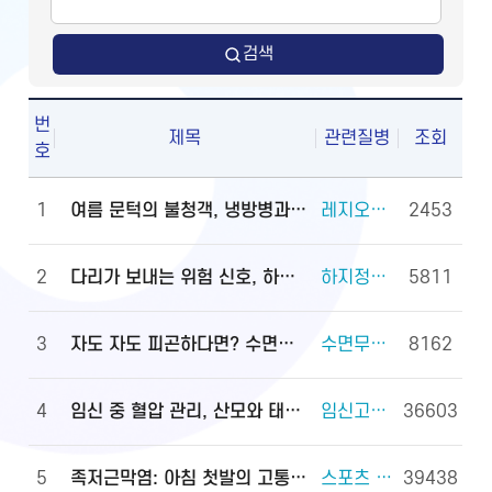
검색
번
제목
관련질병
조회
호
1
여름 문턱의 불청객, 냉방병과 기립저혈압 관리법
레지오넬라증 외 2건
2453
2
다리가 보내는 위험 신호, 하지정맥류
하지정맥류 외 3건
5811
3
자도 자도 피곤하다면? 수면무호흡증 진단·관리법
수면무호흡증 외 2건
8162
4
임신 중 혈압 관리, 산모와 태아를 지키는 첫걸음
임신고혈압과 전자간증(임신중독증) 외 4건
36603
5
족저근막염: 아침 첫발의 고통, 원인과 대처법
스포츠 손상과 안전(족관절(발목 관절) 손상) 외 2건
39438