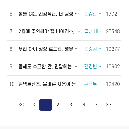
6
봄을 여는 건강식단, 더 균형 있게!
건강한 체중조절을 위한 식사 외 6건
17721
7
2월에 주의해야 할 바이러스, 이렇게 예방하세요!
급성 바이러스 위장관염 외 2건
25548
8
우리 아이 성장 로드맵, 영유아 건강검진으로 완성하세요!
건강검진(국가건강검진) 외 2건
19277
9
올해도 수고한 간, 연말에는 쉬게 해 주세요!
간경변증 외 3건
10602
10
콘택트렌즈, 올바른 사용이 눈 건강을 지킵니다!
콘택트렌즈 외 2건
12420
<<
<
1
2
3
4
>>
>