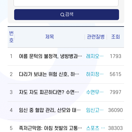
검색
번
제목
관련질병
조회
호
1
여름 문턱의 불청객, 냉방병과 기립저혈압 관리법
레지오넬라증 외 2건
1793
2
다리가 보내는 위험 신호, 하지정맥류
하지정맥류 외 3건
5615
3
자도 자도 피곤하다면? 수면무호흡증 진단·관리법
수면무호흡증 외 2건
7997
4
임신 중 혈압 관리, 산모와 태아를 지키는 첫걸음
임신고혈압과 전자간증(임신중독증) 외 4건
36090
5
족저근막염: 아침 첫발의 고통, 원인과 대처법
스포츠 손상과 안전(족관절(발목 관절) 손상) 외 2건
38303