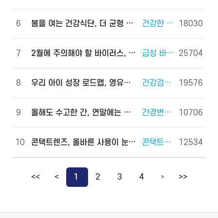
6
봄을 여는 건강식단, 더 균형 있게!
건강한 체중조절을 위한 식사 외 6건
18030
7
2월에 주의해야 할 바이러스, 이렇게 예방하세요!
급성 바이러스 위장관염 외 2건
25704
8
우리 아이 성장 로드맵, 영유아 건강검진으로 완성하세요!
건강검진(국가건강검진) 외 2건
19576
9
올해도 수고한 간, 연말에는 쉬게 해 주세요!
간경변증 외 3건
10706
10
콘택트렌즈, 올바른 사용이 눈 건강을 지킵니다!
콘택트렌즈 외 2건
12534
<<
<
1
2
3
4
>>
>