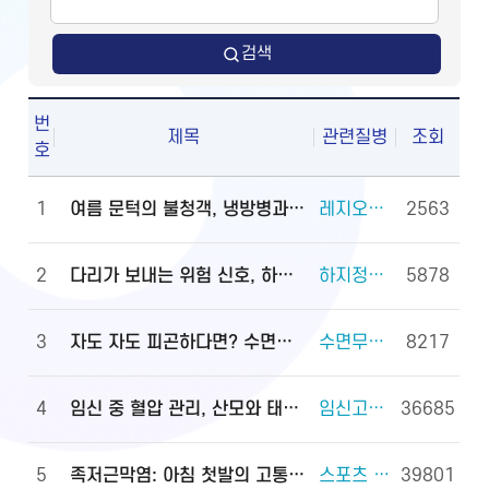
검색
번
제목
관련질병
조회
호
1
여름 문턱의 불청객, 냉방병과 기립저혈압 관리법
레지오넬라증 외 2건
2563
2
다리가 보내는 위험 신호, 하지정맥류
하지정맥류 외 3건
5878
3
자도 자도 피곤하다면? 수면무호흡증 진단·관리법
수면무호흡증 외 2건
8217
4
임신 중 혈압 관리, 산모와 태아를 지키는 첫걸음
임신고혈압과 전자간증(임신중독증) 외 4건
36685
5
족저근막염: 아침 첫발의 고통, 원인과 대처법
스포츠 손상과 안전(족관절(발목 관절) 손상) 외 2건
39801