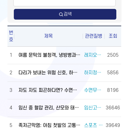
검색
번
제목
관련질병
조회
호
1
여름 문턱의 불청객, 냉방병과 기립저혈압 관리법
레지오넬라증 외 2건
2505
2
다리가 보내는 위험 신호, 하지정맥류
하지정맥류 외 3건
5856
3
자도 자도 피곤하다면? 수면무호흡증 진단·관리법
수면무호흡증 외 2건
8196
4
임신 중 혈압 관리, 산모와 태아를 지키는 첫걸음
임신고혈압과 전자간증(임신중독증) 외 4건
36646
5
족저근막염: 아침 첫발의 고통, 원인과 대처법
스포츠 손상과 안전(족관절(발목 관절) 손상) 외 2건
39649