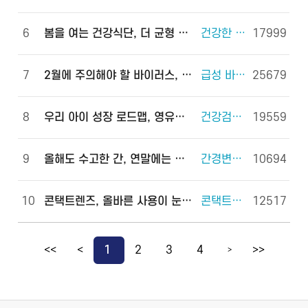
6
봄을 여는 건강식단, 더 균형 있게!
건강한 체중조절을 위한 식사 외 6건
17999
7
2월에 주의해야 할 바이러스, 이렇게 예방하세요!
급성 바이러스 위장관염 외 2건
25679
8
우리 아이 성장 로드맵, 영유아 건강검진으로 완성하세요!
건강검진(국가건강검진) 외 2건
19559
9
올해도 수고한 간, 연말에는 쉬게 해 주세요!
간경변증 외 3건
10694
10
콘택트렌즈, 올바른 사용이 눈 건강을 지킵니다!
콘택트렌즈 외 2건
12517
<<
<
1
2
3
4
>>
>