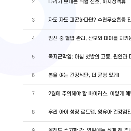
다리가 보내는 위험 신호, 하지정맥류
2
자도 자도 피곤하다면? 수면무호흡증 
3
임신 중 혈압 관리, 산모와 태아를 지키
4
족저근막염: 아침 첫발의 고통, 원인과
5
봄을 여는 건강식단, 더 균형 있게!
6
2월에 주의해야 할 바이러스, 이렇게 
7
우리 아이 성장 로드맵, 영유아 건강검
8
올해도 수고한 간, 연말에는 쉬게 해 주
9