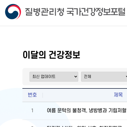
이달의 건강정보
번호
제목
여름 문턱의 불청객, 냉방병과 기립저혈
1