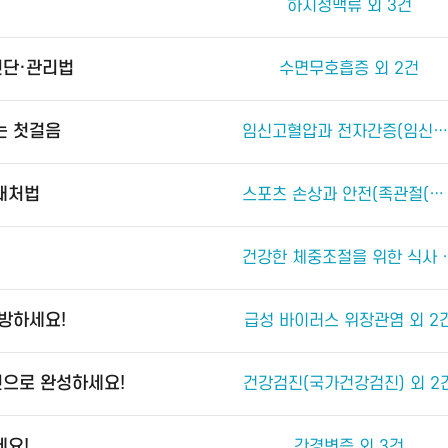
하지정맥류 외 3건
진단·관리법
수면무호흡증 외 2건
는 첫걸음
임신고혈압과 전자간증(임신중독증) 외 4건
 대처법
스포츠 손상과 안전(족관절(발목 관절) 손상) 외 2건
건강한 체중조절
예방하세요!
급성 바이러스 위장관염 외 2
진으로 완성하세요!
건강검진(국가건강검진) 외 2
세요!
간경변증 외 3건