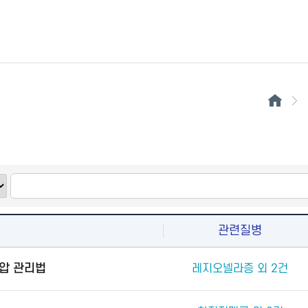
관련질병
압 관리법
레지오넬라증 외 2건