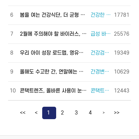
6
봄을 여는 건강식단, 더 균형 있게!
건강한 체중조절을 위한 식사 외 6건
17781
7
2월에 주의해야 할 바이러스, 이렇게 예방하세요!
급성 바이러스 위장관염 외 2건
25576
8
우리 아이 성장 로드맵, 영유아 건강검진으로 완성하세요!
건강검진(국가건강검진) 외 2건
19349
9
올해도 수고한 간, 연말에는 쉬게 해 주세요!
간경변증 외 3건
10629
10
콘택트렌즈, 올바른 사용이 눈 건강을 지킵니다!
콘택트렌즈 외 2건
12443
<<
<
1
2
3
4
>>
>