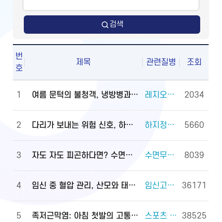
검색
번
제목
관련질병
조회
호
1
여름 문턱의 불청객, 냉방병과 기립저혈압 관리법
레지오넬라증 외 2건
2034
2
다리가 보내는 위험 신호, 하지정맥류
하지정맥류 외 3건
5660
3
자도 자도 피곤하다면? 수면무호흡증 진단·관리법
수면무호흡증 외 2건
8039
4
임신 중 혈압 관리, 산모와 태아를 지키는 첫걸음
임신고혈압과 전자간증(임신중독증) 외 4건
36171
5
족저근막염: 아침 첫발의 고통, 원인과 대처법
스포츠 손상과 안전(족관절(발목 관절) 손상) 외 2건
38525