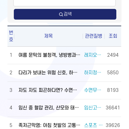
검색
번
제목
관련질병
조회
호
1
여름 문턱의 불청객, 냉방병과 기립저혈압 관리법
레지오넬라증 외 2건
2494
2
다리가 보내는 위험 신호, 하지정맥류
하지정맥류 외 3건
5850
3
자도 자도 피곤하다면? 수면무호흡증 진단·관리법
수면무호흡증 외 2건
8193
4
임신 중 혈압 관리, 산모와 태아를 지키는 첫걸음
임신고혈압과 전자간증(임신중독증) 외 4건
36641
5
족저근막염: 아침 첫발의 고통, 원인과 대처법
스포츠 손상과 안전(족관절(발목 관절) 손상) 외 2건
39626