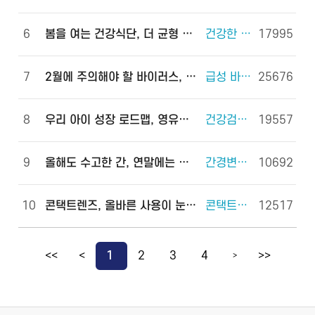
6
봄을 여는 건강식단, 더 균형 있게!
건강한 체중조절을 위한 식사 외 6건
17995
7
2월에 주의해야 할 바이러스, 이렇게 예방하세요!
급성 바이러스 위장관염 외 2건
25676
8
우리 아이 성장 로드맵, 영유아 건강검진으로 완성하세요!
건강검진(국가건강검진) 외 2건
19557
9
올해도 수고한 간, 연말에는 쉬게 해 주세요!
간경변증 외 3건
10692
10
콘택트렌즈, 올바른 사용이 눈 건강을 지킵니다!
콘택트렌즈 외 2건
12517
<<
<
1
2
3
4
>>
>