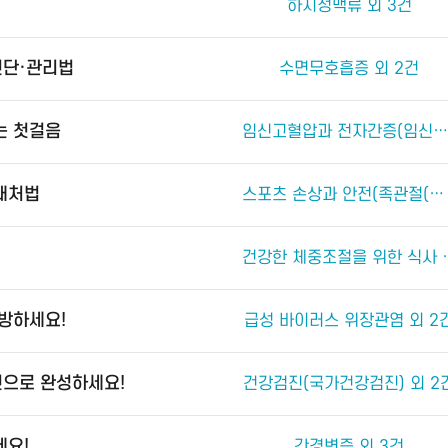
하지정맥류 외 3건
진단·관리법
수면무호흡증 외 2건
는 첫걸음
임신고혈압과 전자간증(임신중독증) 외 4건
 대처법
스포츠 손상과 안전(족관절(발목 관절) 손상) 외 2건
건강한 체중조절
예방하세요!
급성 바이러스 위장관염 외 2
진으로 완성하세요!
건강검진(국가건강검진) 외 2
세요!
간경변증 외 3건