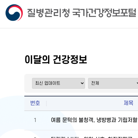
이달의 건강정보
번호
제목
여름 문턱의 불청객, 냉방병과 기립저혈
1