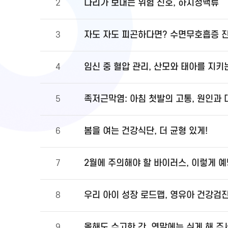
다리가 보내는 위험 신호, 하지정맥류
2
자도 자도 피곤하다면? 수면무호흡증 
3
임신 중 혈압 관리, 산모와 태아를 지키
4
족저근막염: 아침 첫발의 고통, 원인과
5
봄을 여는 건강식단, 더 균형 있게!
6
2월에 주의해야 할 바이러스, 이렇게 
7
우리 아이 성장 로드맵, 영유아 건강검
8
올해도 수고한 간, 연말에는 쉬게 해 주
9