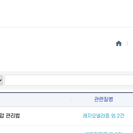
관련질병
압 관리법
레지오넬라증 외 2건