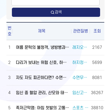
검색
번
제목
관련질병
조회
호
1
여름 문턱의 불청객, 냉방병과 기립저혈압 관리법
레지오넬라증 외 2건
2167
2
다리가 보내는 위험 신호, 하지정맥류
하지정맥류 외 3건
5699
3
자도 자도 피곤하다면? 수면무호흡증 진단·관리법
수면무호흡증 외 2건
8081
4
임신 중 혈압 관리, 산모와 태아를 지키는 첫걸음
임신고혈압과 전자간증(임신중독증) 외 4건
36267
5
족저근막염: 아침 첫발의 고통, 원인과 대처법
스포츠 손상과 안전(족관절(발목 관절) 손상) 외 2건
38810