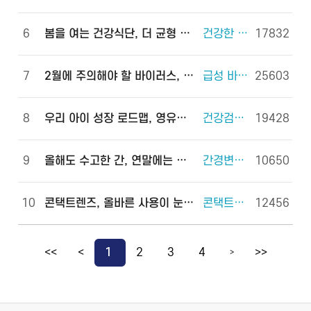
6
봄을 여는 건강식단, 더 균형 있게!
건강한 체중조절을 위한 식사 외 6건
17832
7
2월에 주의해야 할 바이러스, 이렇게 예방하세요!
급성 바이러스 위장관염 외 2건
25603
8
우리 아이 성장 로드맵, 영유아 건강검진으로 완성하세요!
건강검진(국가건강검진) 외 2건
19428
9
올해도 수고한 간, 연말에는 쉬게 해 주세요!
간경변증 외 3건
10650
10
콘택트렌즈, 올바른 사용이 눈 건강을 지킵니다!
콘택트렌즈 외 2건
12456
<<
<
1
2
3
4
>>
>