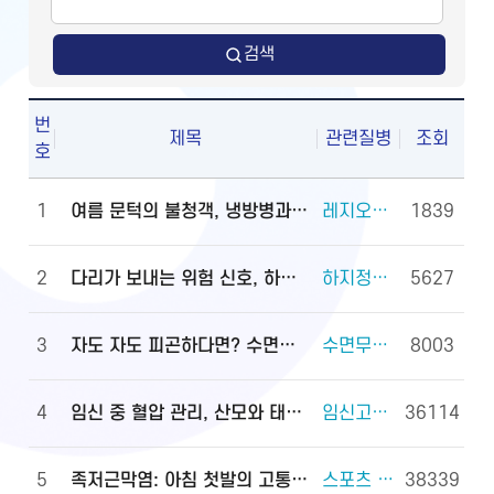
검색
번
제목
관련질병
조회
호
1
여름 문턱의 불청객, 냉방병과 기립저혈압 관리법
레지오넬라증 외 2건
1839
2
다리가 보내는 위험 신호, 하지정맥류
하지정맥류 외 3건
5627
3
자도 자도 피곤하다면? 수면무호흡증 진단·관리법
수면무호흡증 외 2건
8003
4
임신 중 혈압 관리, 산모와 태아를 지키는 첫걸음
임신고혈압과 전자간증(임신중독증) 외 4건
36114
5
족저근막염: 아침 첫발의 고통, 원인과 대처법
스포츠 손상과 안전(족관절(발목 관절) 손상) 외 2건
38339