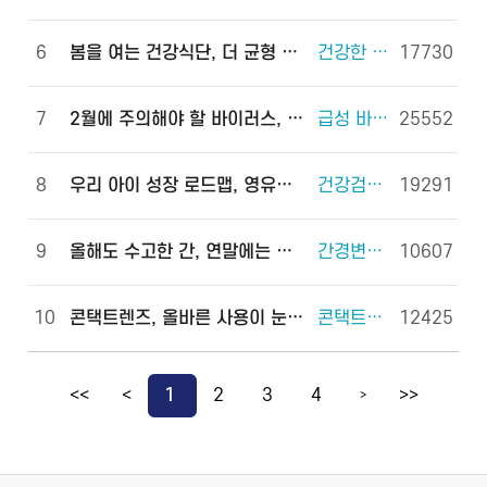
6
봄을 여는 건강식단, 더 균형 있게!
건강한 체중조절을 위한 식사 외 6건
17730
7
2월에 주의해야 할 바이러스, 이렇게 예방하세요!
급성 바이러스 위장관염 외 2건
25552
8
우리 아이 성장 로드맵, 영유아 건강검진으로 완성하세요!
건강검진(국가건강검진) 외 2건
19291
9
올해도 수고한 간, 연말에는 쉬게 해 주세요!
간경변증 외 3건
10607
10
콘택트렌즈, 올바른 사용이 눈 건강을 지킵니다!
콘택트렌즈 외 2건
12425
<<
<
1
2
3
4
>>
>