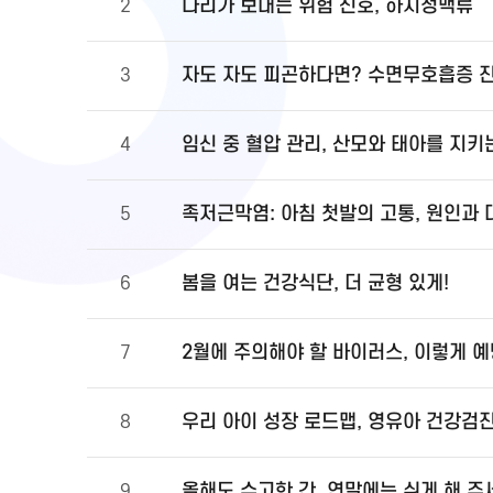
다리가 보내는 위험 신호, 하지정맥류
2
자도 자도 피곤하다면? 수면무호흡증 
3
임신 중 혈압 관리, 산모와 태아를 지키
4
족저근막염: 아침 첫발의 고통, 원인과
5
봄을 여는 건강식단, 더 균형 있게!
6
2월에 주의해야 할 바이러스, 이렇게 
7
우리 아이 성장 로드맵, 영유아 건강검
8
올해도 수고한 간, 연말에는 쉬게 해 주
9