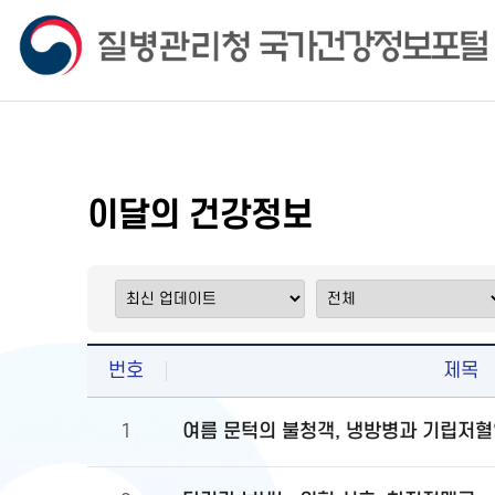
이달의 건강정보
번호
제목
여름 문턱의 불청객, 냉방병과 기립저혈
1