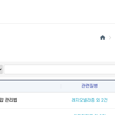
관련질병
압 관리법
레지오넬라증 외 2건