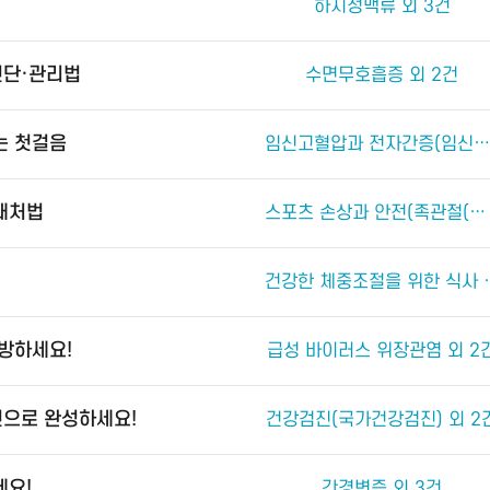
하지정맥류 외 3건
진단·관리법
수면무호흡증 외 2건
는 첫걸음
임신고혈압과 전자간증(임신중독증) 외 4건
 대처법
스포츠 손상과 안전(족관절(발목 관절) 손상) 외 2건
건강한 체중조절
예방하세요!
급성 바이러스 위장관염 외 2
진으로 완성하세요!
건강검진(국가건강검진) 외 2
세요!
간경변증 외 3건