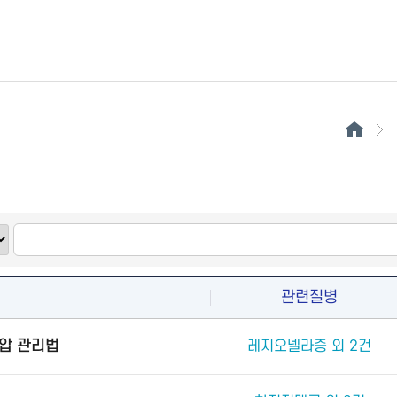
관련질병
압 관리법
레지오넬라증 외 2건