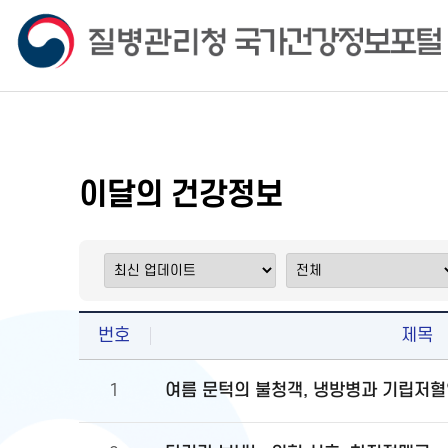
이달의 건강정보
번호
제목
여름 문턱의 불청객, 냉방병과 기립저혈
1