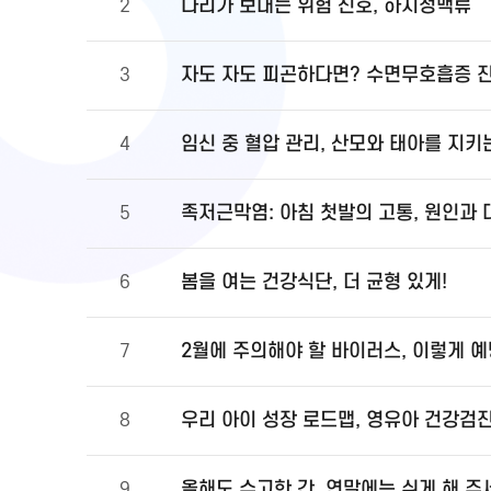
다리가 보내는 위험 신호, 하지정맥류
2
자도 자도 피곤하다면? 수면무호흡증 
3
임신 중 혈압 관리, 산모와 태아를 지키
4
족저근막염: 아침 첫발의 고통, 원인과
5
봄을 여는 건강식단, 더 균형 있게!
6
2월에 주의해야 할 바이러스, 이렇게 
7
우리 아이 성장 로드맵, 영유아 건강검
8
올해도 수고한 간, 연말에는 쉬게 해 주
9