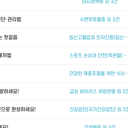
하지정맥류 외 3건
진단·관리법
수면무호흡증 외 2건
는 첫걸음
임신고혈압과 전자간증(임신중독증) 외 4건
 대처법
스포츠 손상과 안전(족관절(발목 관절) 손상) 외 2건
건강한 체중조절
예방하세요!
급성 바이러스 위장관염 외 2
진으로 완성하세요!
건강검진(국가건강검진) 외 2
세요!
간경변증 외 3건