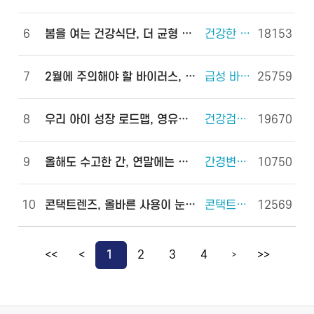
6
봄을 여는 건강식단, 더 균형 있게!
건강한 체중조절을 위한 식사 외 6건
18153
7
2월에 주의해야 할 바이러스, 이렇게 예방하세요!
급성 바이러스 위장관염 외 2건
25759
8
우리 아이 성장 로드맵, 영유아 건강검진으로 완성하세요!
건강검진(국가건강검진) 외 2건
19670
9
올해도 수고한 간, 연말에는 쉬게 해 주세요!
간경변증 외 3건
10750
10
콘택트렌즈, 올바른 사용이 눈 건강을 지킵니다!
콘택트렌즈 외 2건
12569
<<
<
1
2
3
4
>>
>