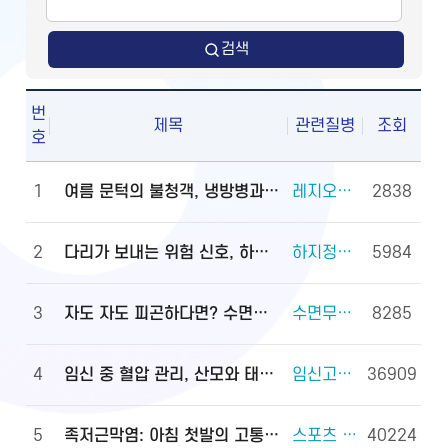
검색
번
제목
관련질병
조회
호
1
여름 문턱의 불청객, 냉방병과 기립저혈압 관리법
레지오넬라증 외 2건
2838
2
다리가 보내는 위험 신호, 하지정맥류
하지정맥류 외 3건
5984
3
자도 자도 피곤하다면? 수면무호흡증 진단·관리법
수면무호흡증 외 2건
8285
4
임신 중 혈압 관리, 산모와 태아를 지키는 첫걸음
임신고혈압과 전자간증(임신중독증) 외 4건
36909
5
족저근막염: 아침 첫발의 고통, 원인과 대처법
스포츠 손상과 안전(족관절(발목 관절) 손상) 외 2건
40224