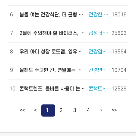
6
봄을 여는 건강식단, 더 균형 있게!
건강한 체중조절을 위한 식사 외 6건
18016
7
2월에 주의해야 할 바이러스, 이렇게 예방하세요!
급성 바이러스 위장관염 외 2건
25693
8
우리 아이 성장 로드맵, 영유아 건강검진으로 완성하세요!
건강검진(국가건강검진) 외 2건
19564
9
올해도 수고한 간, 연말에는 쉬게 해 주세요!
간경변증 외 3건
10704
10
콘택트렌즈, 올바른 사용이 눈 건강을 지킵니다!
콘택트렌즈 외 2건
12529
<<
<
1
2
3
4
>>
>