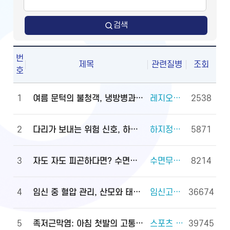
검색
번
제목
관련질병
조회
호
1
여름 문턱의 불청객, 냉방병과 기립저혈압 관리법
레지오넬라증 외 2건
2538
2
다리가 보내는 위험 신호, 하지정맥류
하지정맥류 외 3건
5871
3
자도 자도 피곤하다면? 수면무호흡증 진단·관리법
수면무호흡증 외 2건
8214
4
임신 중 혈압 관리, 산모와 태아를 지키는 첫걸음
임신고혈압과 전자간증(임신중독증) 외 4건
36674
5
족저근막염: 아침 첫발의 고통, 원인과 대처법
스포츠 손상과 안전(족관절(발목 관절) 손상) 외 2건
39745