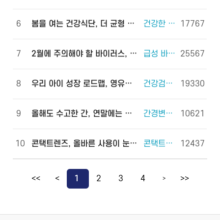
6
봄을 여는 건강식단, 더 균형 있게!
건강한 체중조절을 위한 식사 외 6건
17767
7
2월에 주의해야 할 바이러스, 이렇게 예방하세요!
급성 바이러스 위장관염 외 2건
25567
8
우리 아이 성장 로드맵, 영유아 건강검진으로 완성하세요!
건강검진(국가건강검진) 외 2건
19330
9
올해도 수고한 간, 연말에는 쉬게 해 주세요!
간경변증 외 3건
10621
10
콘택트렌즈, 올바른 사용이 눈 건강을 지킵니다!
콘택트렌즈 외 2건
12437
<<
<
1
2
3
4
>>
>