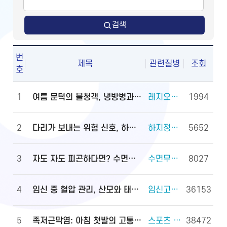
검색
번
제목
관련질병
조회
호
1
여름 문턱의 불청객, 냉방병과 기립저혈압 관리법
레지오넬라증 외 2건
1994
2
다리가 보내는 위험 신호, 하지정맥류
하지정맥류 외 3건
5652
3
자도 자도 피곤하다면? 수면무호흡증 진단·관리법
수면무호흡증 외 2건
8027
4
임신 중 혈압 관리, 산모와 태아를 지키는 첫걸음
임신고혈압과 전자간증(임신중독증) 외 4건
36153
5
족저근막염: 아침 첫발의 고통, 원인과 대처법
스포츠 손상과 안전(족관절(발목 관절) 손상) 외 2건
38472