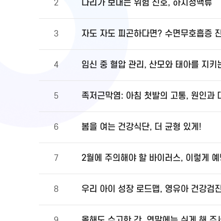
다리가 보내는 위험 신호, 하지정맥류
2
자도 자도 피곤하다면? 수면무호흡증 
3
임신 중 혈압 관리, 산모와 태아를 지키
4
족저근막염: 아침 첫발의 고통, 원인과
5
봄을 여는 건강식단, 더 균형 있게!
6
2월에 주의해야 할 바이러스, 이렇게 
7
우리 아이 성장 로드맵, 영유아 건강검
8
올해도 수고한 간, 연말에는 쉬게 해 주
9