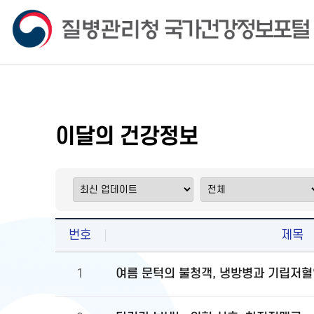
이달의 건강정보
번호
제목
여름 문턱의 불청객, 냉방병과 기립저혈
1