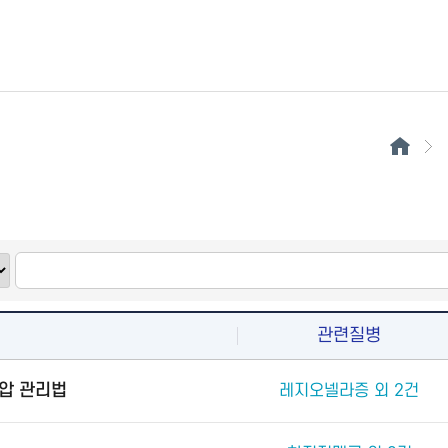
관련질병
압 관리법
레지오넬라증 외 2건