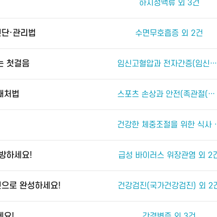
하지정맥류 외 3건
진단·관리법
수면무호흡증 외 2건
는 첫걸음
임신고혈압과 전자간증(임신중독증) 외 4건
 대처법
스포츠 손상과 안전(족관절(발목 관절) 손상) 외 2건
건강한 체중조절
예방하세요!
급성 바이러스 위장관염 외 2
진으로 완성하세요!
건강검진(국가건강검진) 외 2
세요!
간경변증 외 3건