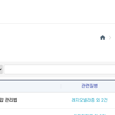
관련질병
압 관리법
레지오넬라증 외 2건