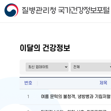
이달의 건강정보
번호
제목
여름 문턱의 불청객, 냉방병과 기립저혈
1