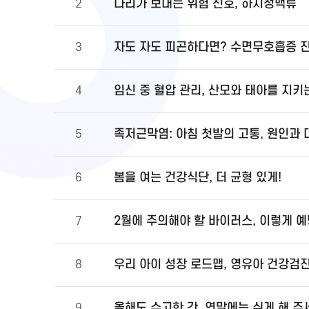
다리가 보내는 위험 신호, 하지정맥류
2
자도 자도 피곤하다면? 수면무호흡증 
3
임신 중 혈압 관리, 산모와 태아를 지키
4
족저근막염: 아침 첫발의 고통, 원인과
5
봄을 여는 건강식단, 더 균형 있게!
6
2월에 주의해야 할 바이러스, 이렇게 
7
우리 아이 성장 로드맵, 영유아 건강검
8
올해도 수고한 간, 연말에는 쉬게 해 주
9