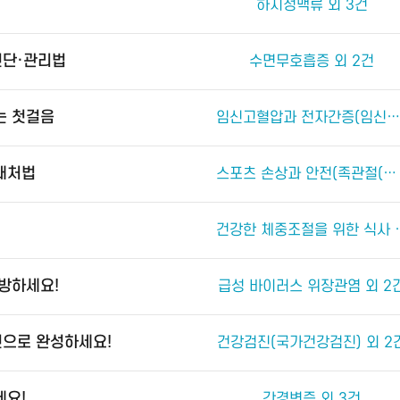
하지정맥류 외 3건
진단·관리법
수면무호흡증 외 2건
는 첫걸음
임신고혈압과 전자간증(임신중독증) 외 4건
 대처법
스포츠 손상과 안전(족관절(발목 관절) 손상) 외 2건
건강한 체중조절
예방하세요!
급성 바이러스 위장관염 외 2
진으로 완성하세요!
건강검진(국가건강검진) 외 2
세요!
간경변증 외 3건