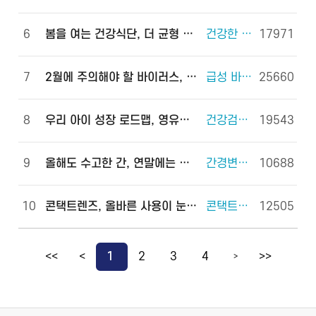
6
봄을 여는 건강식단, 더 균형 있게!
건강한 체중조절을 위한 식사 외 6건
17971
7
2월에 주의해야 할 바이러스, 이렇게 예방하세요!
급성 바이러스 위장관염 외 2건
25660
8
우리 아이 성장 로드맵, 영유아 건강검진으로 완성하세요!
건강검진(국가건강검진) 외 2건
19543
9
올해도 수고한 간, 연말에는 쉬게 해 주세요!
간경변증 외 3건
10688
10
콘택트렌즈, 올바른 사용이 눈 건강을 지킵니다!
콘택트렌즈 외 2건
12505
<<
<
1
2
3
4
>>
>