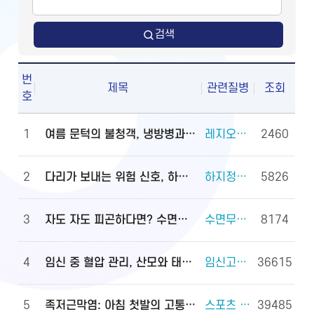
검색
번
제목
관련질병
조회
호
1
여름 문턱의 불청객, 냉방병과 기립저혈압 관리법
레지오넬라증 외 2건
2460
2
다리가 보내는 위험 신호, 하지정맥류
하지정맥류 외 3건
5826
3
자도 자도 피곤하다면? 수면무호흡증 진단·관리법
수면무호흡증 외 2건
8174
4
임신 중 혈압 관리, 산모와 태아를 지키는 첫걸음
임신고혈압과 전자간증(임신중독증) 외 4건
36615
5
족저근막염: 아침 첫발의 고통, 원인과 대처법
스포츠 손상과 안전(족관절(발목 관절) 손상) 외 2건
39485