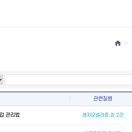
관련질병
압 관리법
레지오넬라증 외 2건