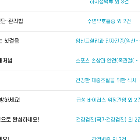
하지정맥류 외 3건
진단·관리법
수면무호흡증 외 2건
는 첫걸음
임신고혈압과 전자간증(임신중독증) 외 4건
 대처법
스포츠 손상과 안전(족관절(발목 관절) 손상) 외 2건
건강한 체중조절
예방하세요!
급성 바이러스 위장관염 외 2
진으로 완성하세요!
건강검진(국가건강검진) 외 2
세요!
간경변증 외 3건