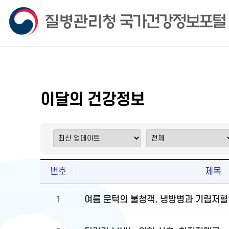
이달의 건강정보
번호
제목
여름 문턱의 불청객, 냉방병과 기립저혈
1