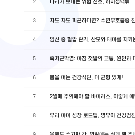
다리가 보내는 위험 신호, 하지정맥류
2
자도 자도 피곤하다면? 수면무호흡증 
3
임신 중 혈압 관리, 산모와 태아를 지키
4
족저근막염: 아침 첫발의 고통, 원인과
5
봄을 여는 건강식단, 더 균형 있게!
6
2월에 주의해야 할 바이러스, 이렇게 
7
우리 아이 성장 로드맵, 영유아 건강검
8
올해도 수고한 간, 연말에는 쉬게 해 주
9