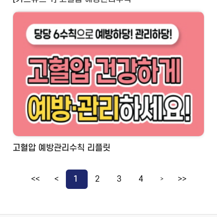
고혈압 예방관리수칙 리플릿
<<
<
1
2
3
4
>>
>