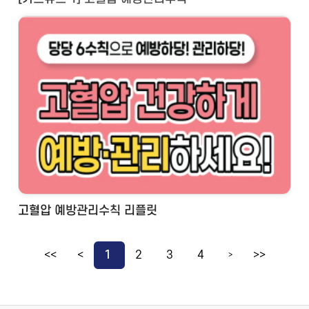
고혈압 예방관리수칙 리플릿
<<
<
1
2
3
4
>>
>