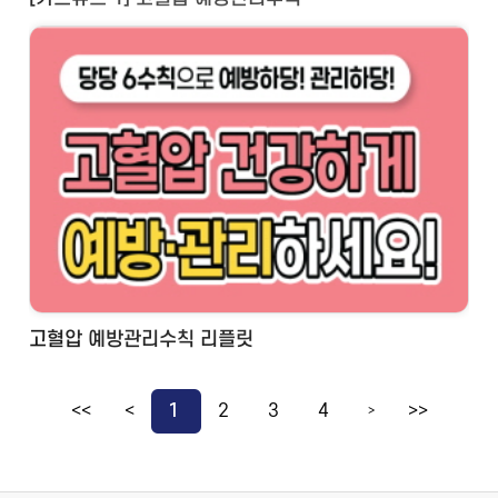
고혈압 예방관리수칙 리플릿
<<
<
1
2
3
4
>>
>