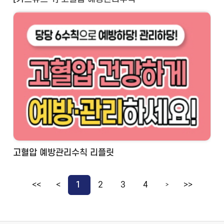
고혈압 예방관리수칙 리플릿
<<
<
1
2
3
4
>>
>