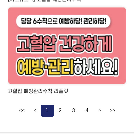
고혈압 예방관리수칙 리플릿
<<
<
1
2
3
4
>>
>