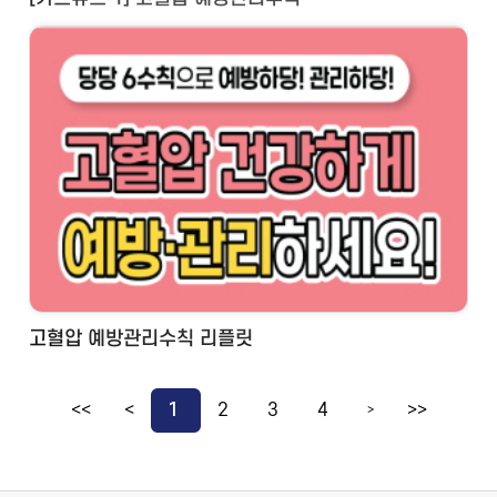
고혈압 예방관리수칙 리플릿
<<
<
1
2
3
4
>>
>