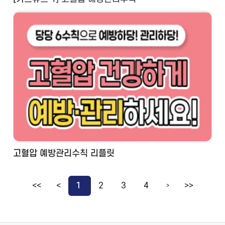
고혈압 예방관리수칙 리플릿
<<
<
1
2
3
4
>>
>