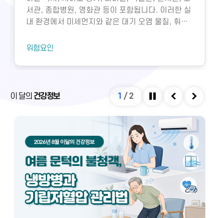
서관, 종합병원, 영화관 등이 포함됩니다. 이러한 실
내 환경에서 미세먼지와 같은 대기 오염 물질, 휘발
성유기화합물, 일산화탄소, 이산화탄소, 미생물성
오염물질에 노출되면 호흡기 질환 등 다양한 건강 문
위험요인
제가 생길 수 있습니다. 특히 밀집된 환경에서 환기
가 부족하면 두통, 구토, 근육통, 불쾌감과 같은 빌딩
증후군이나 새집증후군 증상이 발생할 수 있으며,
실내외 온도 차와 건조한 환경으로 인해 냉방병도 나
이 달의
건강정보
1
/
2
타날 수 있습니다. 이러한 건강 문제는 적절한 환기
정지
이전
다음
와 충분한 휴식을 통해 대부분 예방 및 관리할 수 있
습니다.