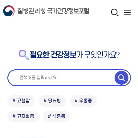
필요한 건강정보
가 무엇인가요?
# 고혈압
# 당뇨병
# 우울증
# 고지혈증
# 식중독