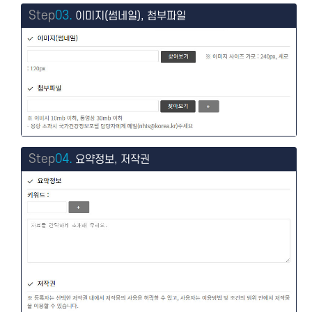
Step
03.
이미지(썸네일), 첨부파일
Step
04.
요약정보, 저작권