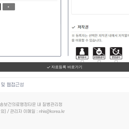
자료등록 바로가기
 및 웹접근성
7 오송보건의료행정타운 내 질병관리청
외) / 관리자 이메일 : nhis@korea.kr